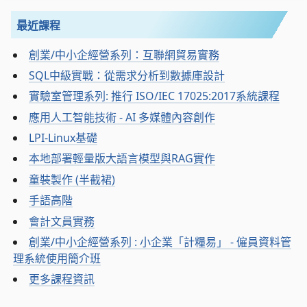
最近課程
創業/中小企經營系列：互聯網貿易實務
SQL中級實戰：從需求分析到數據庫設計
實驗室管理系列: 推行 ISO/IEC 17025:2017系統課程
應用人工智能技術 - AI 多媒體內容創作
LPI-Linux基礎
本地部署輕量版大語言模型與RAG實作
童裝製作 (半截裙)
手語高階
會計文員實務
創業/中小企經營系列 : 小企業「計糧易」 - 僱員資料管
理系統使用簡介班
更多課程資訊