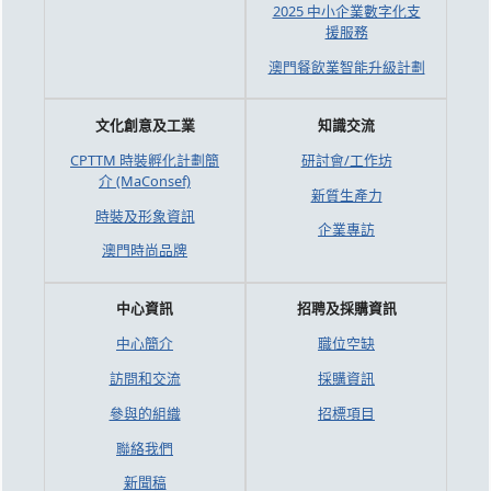
2025 中小企業數字化支
援服務
澳門餐飲業智能升級計劃
文化創意及工業
知識交流
CPTTM 時裝孵化計劃簡
研討會/工作坊
介 (MaConsef)
新質生產力
時裝及形象資訊
企業專訪
澳門時尚品牌
中心資訊
招聘及採購資訊
中心簡介
職位空缺
訪問和交流
採購資訊
參與的組織
招標項目
聯絡我們
新聞稿