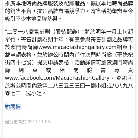
推廣本地時尚品牌服裝及配飾產品，擴展本地時尚品牌
的銷售平台，提升品牌市場競爭力。寄售活動舉辦至今
吸引不少本地品牌參與。
“二零一八寄售計劃（服裝配飾）”將於明年一月上旬起
舉行，寄售計劃為期半年。有意參與寄售計劃之品牌可
於澳門時尚廊www.macaofashiongallery.com網頁下
載申請表格，並於辦公時間內前往澳門時尚廊（聖祿杞
街四十七號）提交申請表格。活動詳情可瀏覽澳門時尚
廊網頁或相關臉書專頁
www.facebook.com/MacaoFashionGallery。查詢可
於辦公時間內致電二八三五三三四一劉小姐或八八九八
零七二一羅小姐。
分
新聞稿
類
最近更新於 2017-11-06.