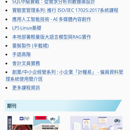
SQL中級實戰：從需求分析到數據庫設計
實驗室管理系列: 推行 ISO/IEC 17025:2017系統課程
應用人工智能技術 - AI 多媒體內容創作
LPI-Linux基礎
本地部署輕量版大語言模型與RAG實作
童裝製作 (半截裙)
手語高階
會計文員實務
創業/中小企經營系列 : 小企業「計糧易」 - 僱員資料管
理系統使用簡介班
更多課程資訊
期刊