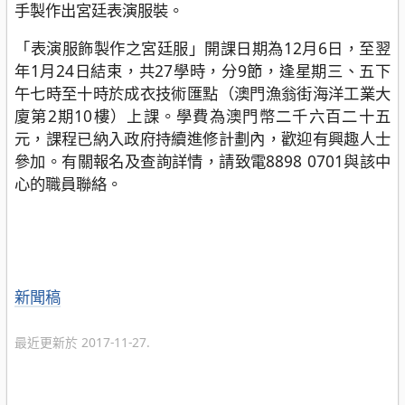
手製作出宮廷表演服裝。
「表演服飾製作之宮廷服」開課日期為12月6日，至翌
年1月24日結束，共27學時，分9節，逢星期三、五下
午七時至十時於成衣技術匯點（澳門漁翁街海洋工業大
廈第2期10樓）上課。學費為澳門幣二千六百二十五
元，課程已納入政府持續進修計劃內，歡迎有興趣人士
參加。有關報名及查詢詳情，請致電8898 0701與該中
心的職員聯絡。
分
新聞稿
類
最近更新於 2017-11-27.