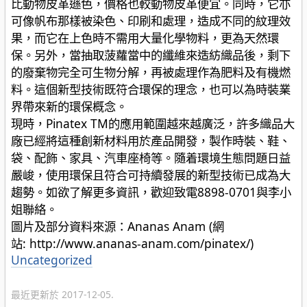
比動物皮革遜色，價格也較動物皮革便宜。同時，它亦
可像帆布那樣被染色、印刷和處理，造成不同的紋理效
果，而它在上色時不需用大量化學物料，更為天然環
保。另外，當抽取菠蘿當中的纖維來造紡織品後，剩下
的廢棄物完全可生物分解，再被處理作為肥料及有機燃
料。這個新型技術既符合環保的理念，也可以為時裝業
界帶來新的環保概念。
現時，Pinatex TM的應用範圍越來越廣泛，許多織品大
廠已經將這種創新材料用於產品開發，製作時裝、鞋、
袋、配飾、家具、汽車座椅等。隨着環境生態問題日益
嚴峻，使用環保且符合可持續發展的新型技術已成為大
趨勢。如欲了解更多資訊，歡迎致電8898-0701與李小
姐聯絡。
圖片及部分資料來源：Ananas Anam (網
站: http://www.ananas-anam.com/pinatex/)
分
Uncategorized
類
最近更新於 2017-12-05.