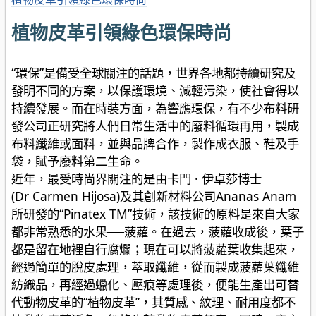
植物皮革引領綠色環保時尚
“環保”是備受全球關注的話題，世界各地都持續研究及
發明不同的方案，以保護環境、減輕污染，使社會得以
持續發展。而在時裝方面，為響應環保，有不少布料研
發公司正研究將人們日常生活中的廢料循環再用，製成
布料纖維或面料，並與品牌合作，製作成衣服、鞋及手
袋，賦予廢料第二生命。
近年，最受時尚界關注的是由卡門 · 伊卓莎博士
(Dr Carmen Hijosa)及其創新材料公司Ananas Anam
所研發的“Pinatex TM”技術，該技術的原料是來自大家
都非常熟悉的水果──菠蘿。在過去，菠蘿收成後，葉子
都是留在地裡自行腐爛；現在可以將菠蘿葉收集起來，
經過簡單的脫皮處理，萃取纖維，從而製成菠蘿葉纖維
紡織品，再經過蠟化、壓痕等處理後，便能生產出可替
代動物皮革的“植物皮革”，其質感、紋理、耐用度都不