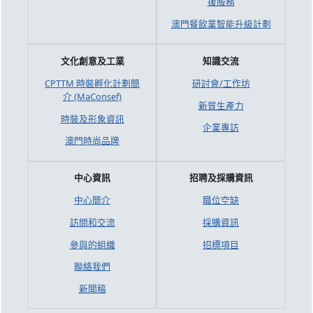
援服務
澳門餐飲業智能升級計劃
文化創意及工業
知識交流
CPTTM 時裝孵化計劃簡
研討會/工作坊
介 (MaConsef)
新質生產力
時裝及形象資訊
企業專訪
澳門時尚品牌
中心資訊
招聘及採購資訊
中心簡介
職位空缺
訪問和交流
採購資訊
參與的組織
招標項目
聯絡我們
新聞稿