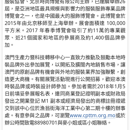
服裝協會、北京時尚博覽有限公司主辦，已連續舉辦26
屆，是亞洲地區最具規模與影響力的服裝服飾專業品牌
博覽會之一，也是中國最大的服飾博覽會。此博覽會於
2015年由北京移師至上海舉辦。展會面積達 100,000
平方米。2017 年春季博覽會吸引了約11萬的專業觀
眾、近21個國家和地區的參展商及約1,400個品牌參
加。
澳門生產力暨科技轉移中心一直致力推動及鼓勵本地時
裝品牌外出參加展覽，以開拓及擴闊內地銷售市場，讓
澳門的原創品牌有機會與外地的服裝業界加強聯繫，創
造更大商機。有關展覽活動現進行公開招募，歡迎本澳
時裝品牌或時裝設計師參加。參加者需於2018年1月5
日前填妥參展報名表，連同商業登記證明副本或財政局
發出之開業登記 M1 副本或經濟局發出的商標註冊證遞
交到該中心位於漁翁街海洋工業中心第二期十樓的辦事
處。有意參與之品牌，可瀏覽
www.cpttm.org.mo
或於
辦公時間致電88980701與麥小姐或區小姐聯絡。