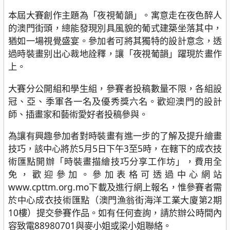
本屆大賽創作主題為「夜視葡韻」。寓意走在夜色醉人
的澳門街頭，總能發現別具風貌的葡式建築坐落其中，
猶如一場視覺盛宴。參加者可將其獨特的設計意念，透
過時裝畫别出心裁地詮釋，讓「夜視葡韻」躍現於畫作
上。
大賽分公開組和學生組，參賽者投稿數量不限，各組設
冠、亞、季軍各一名及優秀獎六名。歡迎澳門的設計
師、插畫家和藝術愛好者投稿參與。
為讓有興趣參加者對時裝畫有進一步的了解及提升繪畫
技巧，該中心將於5月5日下午3至5時，在轄下的成衣技
術匯點開辦「時裝畫描繪技巧分享工作坊」，費用全
免，歡迎參加。參加表格可透過中心網站
www.cpttm.org.mo下載及進行網上報名，惟參賽者需
於中心成衣技術匯點（澳門漁翁街海洋工業大廈第2期
10樓）提交參賽作品。如有任何查詢，請於辦公時間內
容致電88980701與麥小姐或梁小姐聯絡。