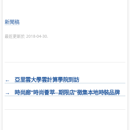
分
新聞稿
類
最近更新於 2018-04-30.
←
亞里雲大學雲計算學院到訪
→
時尚廊“時尚薈萃─期限店”徵集本地時裝品牌