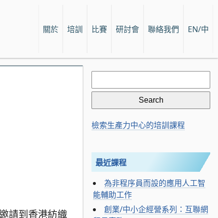
關於
培訓
比賽
研討會
聯絡我們
EN/中
Search
for:
檢索生產力中心的培訓課程
最近課程
為非程序員而設的應用人工智
能輔助工作
創業/中小企經營系列：互聯網
邀請到香港紡織