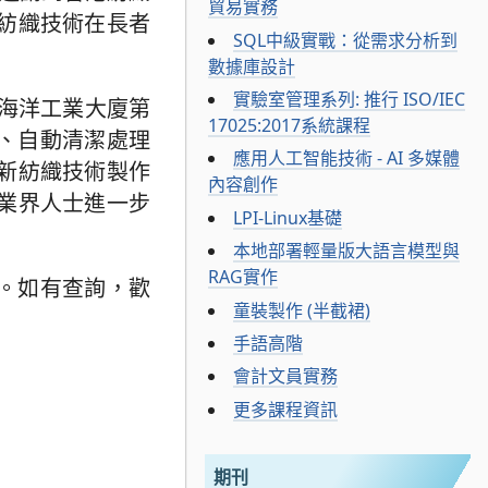
貿易實務
紡織技術在長者
SQL中級實戰：從需求分析到
數據庫設計
實驗室管理系列: 推行 ISO/IEC
街海洋工業大廈第
17025:2017系統課程
術、自動清潔處理
應用人工智能技術 - AI 多媒體
新紡織技術製作
內容創作
業界人士進一步
LPI-Linux基礎
本地部署輕量版大語言模型與
RAG實作
得。如有查詢，歡
童裝製作 (半截裙)
手語高階
會計文員實務
更多課程資訊
期刊