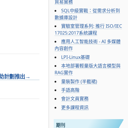
貿易實務
SQL中級實戰：從需求分析到
數據庫設計
實驗室管理系列: 推行 ISO/IEC
17025:2017系統課程
應用人工智能技術 - AI 多媒體
內容創作
LPI-Linux基礎
本地部署輕量版大語言模型與
RAG實作
助計劃推出
→
童裝製作 (半截裙)
手語高階
會計文員實務
更多課程資訊
期刊