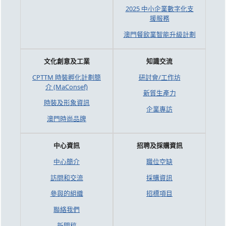
2025 中小企業數字化支
援服務
澳門餐飲業智能升級計劃
文化創意及工業
知識交流
CPTTM 時裝孵化計劃簡
研討會/工作坊
介 (MaConsef)
新質生產力
時裝及形象資訊
企業專訪
澳門時尚品牌
中心資訊
招聘及採購資訊
中心簡介
職位空缺
訪問和交流
採購資訊
參與的組織
招標項目
聯絡我們
新聞稿