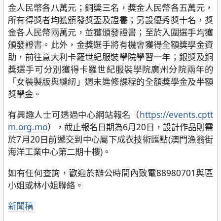
金人民幣各八萬元；銅獎三名，獎金人民幣各五萬元，
所有得獎者均獲頒發獎盃及證書；另設優秀獎十名，獎
金各人民幣兩萬元，並獲頒發證書；至於入圍選手均獲
頒發證書。此外，金獎選手將有機會獲得全額獎學金資
助，前往意大利卡羅世紀服裝學院學習一年；銀獎及銅
獎選手可分別獲得卡羅世紀服裝學院廣州分院兩年的
「女裝製版與縫紉」週末進修課程的全額獎學金及半額
獎學金。
有興趣人士可透過中心網站報名（
https://events.cptt
m.org.mo
），截止報名日期為6月20日，設計作品則需
於7月20日前遞交到中心屬下成衣技術匯點(澳門漁翁街
海洋工業中心第二期十樓)。
如有任何查詢，歡迎於辦公時間內致電88980701與區
小姐或林小姐聯絡。
分
新聞稿
類