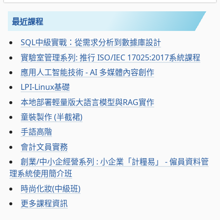
最近課程
SQL中級實戰：從需求分析到數據庫設計
實驗室管理系列: 推行 ISO/IEC 17025:2017系統課程
應用人工智能技術 - AI 多媒體內容創作
LPI-Linux基礎
本地部署輕量版大語言模型與RAG實作
童裝製作 (半截裙)
手語高階
會計文員實務
創業/中小企經營系列 : 小企業「計糧易」 - 僱員資料管
理系統使用簡介班
時尚化妝(中級班)
更多課程資訊