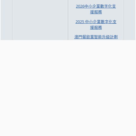
2026中小企業數字化支
援服務
2025 中小企業數字化支
援服務
澳門餐飲業智能升級計劃
文化創意及工業
知識交流
CPTTM 時裝孵化計劃簡
研討會/工作坊
介 (MaConsef)
新質生產力
時裝及形象資訊
企業專訪
澳門時尚品牌
中心資訊
招聘及採購資訊
中心簡介
職位空缺
訪問和交流
採購資訊
參與的組織
招標項目