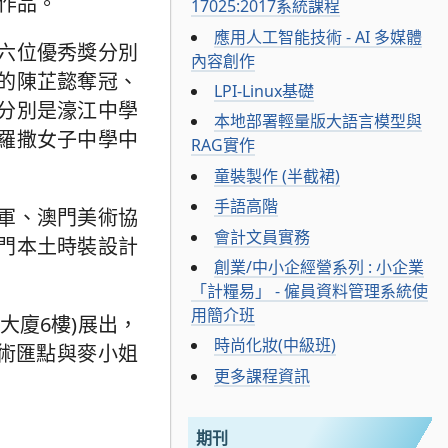
作品。
17025:2017系統課程
應用人工智能技術 - AI 多媒體
六位優秀獎分別
內容創作
的陳芷懿奪冠、
LPI-Linux基礎
分別是濠江中學
本地部署輕量版大語言模型與
羅撒女子中學中
RAG實作
童裝製作 (半截裙)
手語高階
軍、澳門美術協
會計文員實務
門本土時裝設計
創業/中小企經營系列 : 小企業
「計糧易」 - 僱員資料管理系統使
用簡介班
大廈6樓)展出，
時尚化妝(中級班)
技術匯點與麥小姐
更多課程資訊
期刊