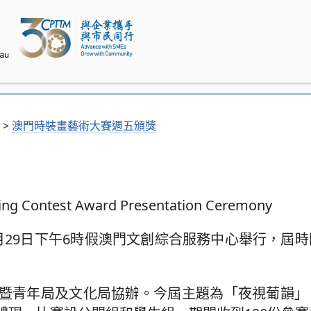
>
澳門時裝畫藝術大賽週五頒獎
月29日下午6時假澳門文創綜合服務中心舉行，屆
暨青年局及文化局協辦。今屆主題為「夜視葡韻」