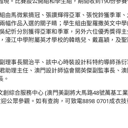
現。比賽設公開組和學生組，期間收到190份參賽
組由馬微紫摘冠、張讚輝得亞軍、張悅鈴獲季軍、
兩幅作品入選的關子睛；學生組由聖羅撒英文中學
吳紀忻分別獲得亞軍和季軍，另外六位優秀獎得主
，濠江中學附屬英才學校的韓皓兒、戴嘉穎，及聖
副理事長關治平、該中心時裝設計科特約導師孫衍
君助理主任、澳門設計師協會關英傑副監事長、澳
長。
文創綜合服務中心 (澳門美副將大馬路48號萬基工業
公眾參觀。如有查詢，可致電8898 0701成衣