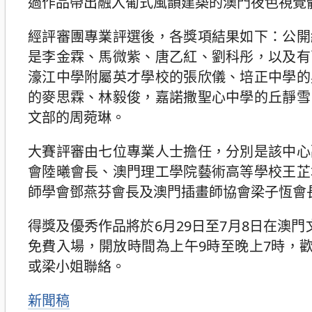
過作品帶出融入葡式風韻建築的澳門夜色視覺體
經評審團專業評選後，各獎項結果如下：公開
是李金霖、馬微紫、唐乙紅、劉科彤，以及有
濠江中學附屬英才學校的張欣儀、培正中學的
的麥思霖、林毅俊，嘉諾撒聖心中學的丘靜雪
文部的周菀琳。
大賽評審由七位專業人士擔任，分別是該中心
會陸曦會長、澳門理工學院藝術高等學校王芷
師學會鄧燕芬會長及澳門插畫師協會梁子恆會
得獎及優秀作品將於6月29日至7月8日在澳門
免費入場，開放時間為上午9時至晚上7時，歡迎
或梁小姐聯絡。
分
新聞稿