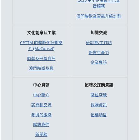
2025 中小企業數字化支
援服務
澳門餐飲業智能升級計劃
文化創意及工業
知識交流
CPTTM 時裝孵化計劃簡
研討會/工作坊
介 (MaConsef)
新質生產力
時裝及形象資訊
企業專訪
澳門時尚品牌
中心資訊
招聘及採購資訊
中心簡介
職位空缺
訪問和交流
採購資訊
參與的組織
招標項目
聯絡我們
新聞稿