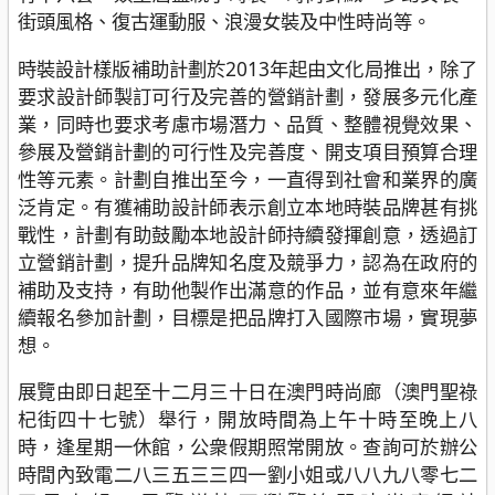
街頭風格、復古運動服、浪漫女裝及中性時尚等。
時裝設計樣版補助計劃於2013年起由文化局推出，除了
要求設計師製訂可行及完善的營銷計劃，發展多元化產
業，同時也要求考慮市場潛力、品質、整體視覺效果、
參展及營銷計劃的可行性及完善度、開支項目預算合理
性等元素。計劃自推出至今，一直得到社會和業界的廣
泛肯定。有獲補助設計師表示創立本地時裝品牌甚有挑
戰性，計劃有助鼓勵本地設計師持續發揮創意，透過訂
立營銷計劃，提升品牌知名度及競爭力，認為在政府的
補助及支持，有助他製作出滿意的作品，並有意來年繼
續報名參加計劃，目標是把品牌打入國際市場，實現夢
想。
展覽由即日起至十二月三十日在澳門時尚廊（澳門聖祿
杞街四十七號）舉行，開放時間為上午十時至晚上八
時，逢星期一休館，公衆假期照常開放。查詢可於辦公
時間內致電二八三五三三四一劉小姐或八八九八零七二