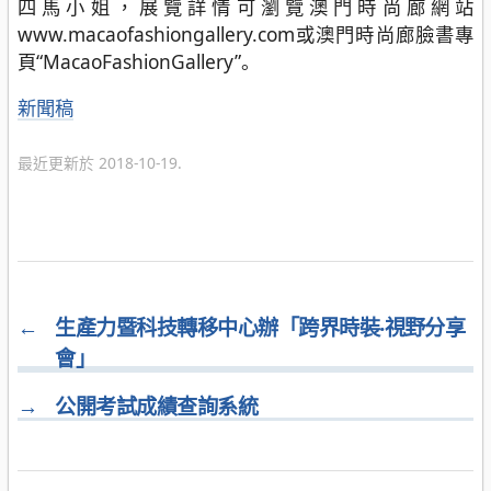
四馬小姐，展覽詳情可瀏覽澳門時尚廊網站
www.macaofashiongallery.com或澳門時尚廊臉書專
頁“MacaoFashionGallery”。
分
新聞稿
類
最近更新於 2018-10-19.
←
生產力暨科技轉移中心辦「跨界時裝‧視野分享
會」
→
公開考試成績查詢系統