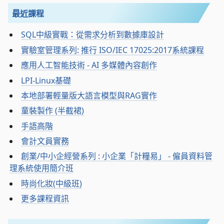
最近課程
SQL中級實戰：從需求分析到數據庫設計
實驗室管理系列: 推行 ISO/IEC 17025:2017系統課程
應用人工智能技術 - AI 多媒體內容創作
LPI-Linux基礎
本地部署輕量版大語言模型與RAG實作
童裝製作 (半截裙)
手語高階
會計文員實務
創業/中小企經營系列 : 小企業「計糧易」 - 僱員資料管
理系統使用簡介班
時尚化妝(中級班)
更多課程資訊