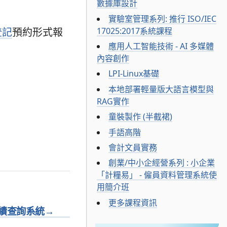
數據庫設計
實驗室管理系列: 推行 ISO/IEC
17025:2017系統課程
登記
預約形式報
應用人工智能技術 - AI 多媒體
內容創作
LPI-Linux基礎
本地部署輕量版大語言模型與
RAG實作
童裝製作 (半截裙)
手語高階
會計文員實務
創業/中小企經營系列 : 小企業
「計糧易」 - 僱員資料管理系統使
用簡介班
更多課程資訊
績查詢系統
→