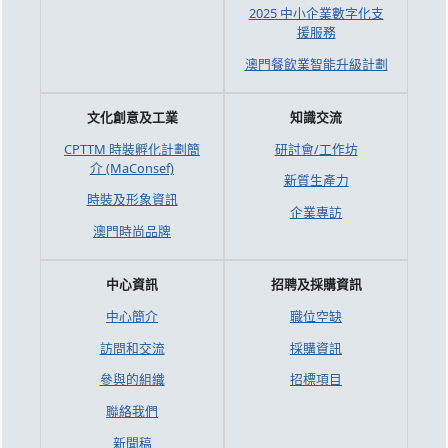
2025 中小企業數字化支
援服務
澳門餐飲業智能升級計劃
文化創意及工業
知識交流
CPTTM 時裝孵化計劃簡
研討會/工作坊
介 (MaConsef)
新質生產力
時裝及形象資訊
企業專訪
澳門時尚品牌
中心資訊
招聘及採購資訊
中心簡介
職位空缺
訪問和交流
採購資訊
參與的組織
招標項目
聯絡我們
新聞稿