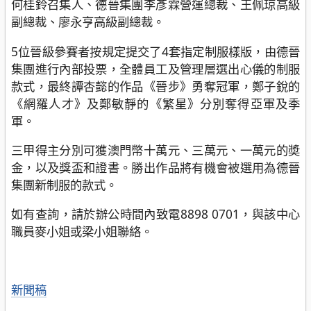
何桂鈴召集人、德晉集團李彥霖營運總裁、王佩琼高級
副總裁、廖永亨高級副總裁。
5位晉級參賽者按規定提交了4套指定制服樣版，由德晉
集團進行內部投票，全體員工及管理層選出心儀的制服
款式，最終譚杏懿的作品《晉步》勇奪冠軍，鄭子銳的
《網羅人才》及鄭敏靜的《繁星》分別奪得亞軍及季
軍。
三甲得主分別可獲澳門幣十萬元、三萬元、一萬元的奬
金，以及獎盃和證書。勝出作品將有機會被選用為德晉
集團新制服的款式。
如有查詢，請於辦公時間內致電8898 0701，與該中心
職員麥小姐或梁小姐聯絡。
分
新聞稿
類