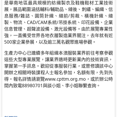
是華南地區最具規模的紡織製衣及鞋機鞋材工業技術
展，展品範圍涵括輔料/輔助品、縫後、刺繡、編織、信
息服務/雜誌、圓筒針織、縫前/剪裁、橫機針織、縫
製、物流、CAD/CAM系統/吊掛系統、印花設備、企業
信息管理、超聲波設備、激光設備等。由於展覽專業性
強，一直備受世界各地衣履製造業界關注，去年就有近
500家企業參展，以及逾三萬名觀眾進場參觀。
生產力中心已連續多年組織本澳服裝業界前往考察參觀
這些大型專業展覽，讓業界適時更新業內的技術資訊，
掌握第一手訊息。歡迎從事服裝行業，或曾修讀該中心
開辦之相關時裝課程人士報名參加，名額有限，先到先
得。報名詳情請瀏覽www.cpttm.org.mo，或於辦公時
間內致電88980701與談小姐、李小姐聯繫查詢。