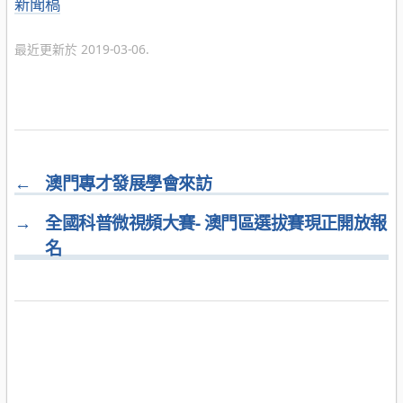
分
新聞稿
類
最近更新於 2019-03-06.
←
澳門專才發展學會來訪
→
全國科普微視頻大賽- 澳門區選拔賽現正開放報
名