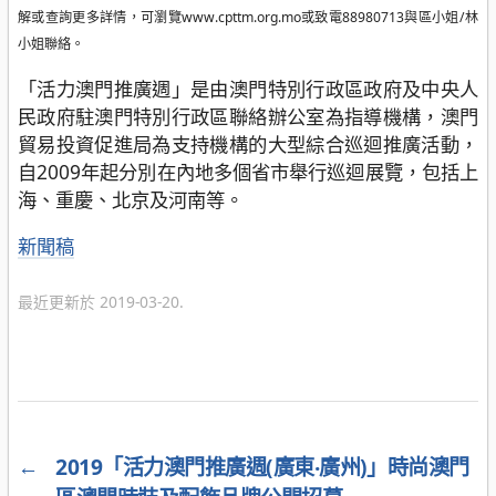
解或查詢更多詳情，可瀏覽www.cpttm.org.mo或致電88980713與區小姐/林
小姐聯絡。
「活力澳門推廣週」是由澳門特別行政區政府及中央人
民政府駐澳門特別行政區聯絡辦公室為指導機構，澳門
貿易投資促進局為支持機構的大型綜合巡迴推廣活動，
自2009年起分別在內地多個省市舉行巡迴展覽，包括上
海、重慶、北京及河南等。
分
新聞稿
類
最近更新於 2019-03-20.
←
2019「活力澳門推廣週(廣東‧廣州)」時尚澳門