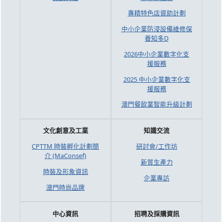
專精特色店資助計劃
中小企業防浸設備維修保
養知多D
2026中小企業數字化支
援服務
2025 中小企業數字化支
援服務
澳門餐飲業智能升級計劃
文化創意及工業
知識交流
CPTTM 時裝孵化計劃簡
研討會/工作坊
介 (MaConsef)
新質生產力
時裝及形象資訊
企業專訪
澳門時尚品牌
中心資訊
招聘及採購資訊