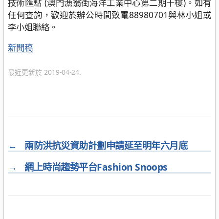
技術匯點 (澳門漁翁街海洋工業中心第二期十樓)。如有
任何查詢，歡迎於辦公時間致電88980701與林小姐或
李小姐聯絡。
分
新聞稿
類
最近更新於 2019-04-24.
←
兩防洪抗災資助計劃申請延至明年六月底
→
網上時尚趨勢平台Fashion Snoops