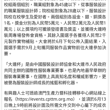
校組兩個組別，職業組對象為45歲以下，從事服裝設計
的職業服裝設計師；院校組對象為28歲以下，服裝設計
院校在校學生及愛好者。兩個組別各設金、銀、銅獎各
1名，獎金分別為人民幣5萬元、人民幣2萬元及人民幣1
萬元；以上獎項均可獲頒發證書及獎盃，並獲得大連時
裝周專場發佈會資格。其餘入圍選手各獲得人民幣2千
元製作實物補貼。大會將於6月下旬公佈入圍結果，入
圍選手需於9月上旬攜同服裝作品實物前往大連參加決
賽。
「大連杯」是由中國服裝設計師協會和大連市人民政府
共同主辦的國際性服裝專業賽事，也是內地最早舉辦的
服裝專業賽事，在國際上具高知名度和權威影響力，更
被譽為服裝設計師成長的搖籃和孵化器。
有興趣人士可透過澳門生產力暨科技轉移中心網站線上
報名（https://events.cpttm.org.mo），並須於6月13
日晚上9時前將設計圖及所需文件交到中心屬下的成衣