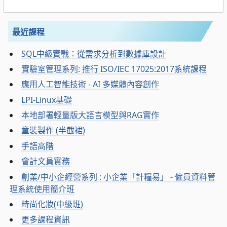
最近課程
SQL中級實戰：從需求分析到數據庫設計
實驗室管理系列: 推行 ISO/IEC 17025:2017系統課程
應用人工智能技術 - AI 多媒體內容創作
LPI-Linux基礎
本地部署輕量版大語言模型與RAG實作
童裝製作 (半截裙)
手語高階
會計文員實務
創業/中小企經營系列 : 小企業「計糧易」 - 僱員資料管
理系統使用簡介班
時尚化妝(中級班)
更多課程資訊