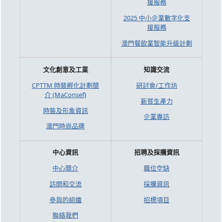
援服務
2025 中小企業數字化支
援服務
澳門餐飲業智能升級計劃
文化創意及工業
知識交流
CPTTM 時裝孵化計劃簡
研討會/工作坊
介 (MaConsef)
新質生產力
時裝及形象資訊
企業專訪
澳門時尚品牌
中心資訊
招聘及採購資訊
中心簡介
職位空缺
訪問和交流
採購資訊
參與的組織
招標項目
聯絡我們