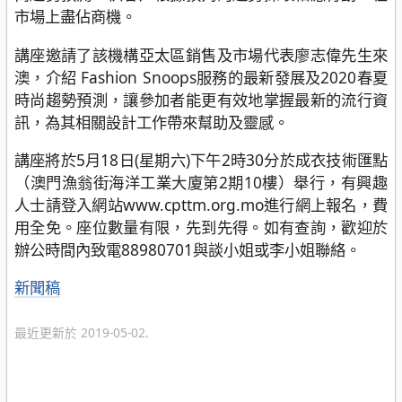
市場上盡佔商機。
講座邀請了該機構亞太區銷售及市場代表廖志偉先生來
澳，介紹 Fashion Snoops服務的最新發展及2020春夏
時尚趨勢預測，讓參加者能更有效地掌握最新的流行資
訊，為其相關設計工作帶來幫助及靈感。
講座將於5月18日(星期六)下午2時30分於成衣技術匯點
（澳門漁翁街海洋工業大廈第2期10樓）舉行，有興趣
人士請登入網站www.cpttm.org.mo進行網上報名，費
用全免。座位數量有限，先到先得。如有查詢，歡迎於
辦公時間內致電88980701與談小姐或李小姐聯絡。
分
新聞稿
類
最近更新於 2019-05-02.