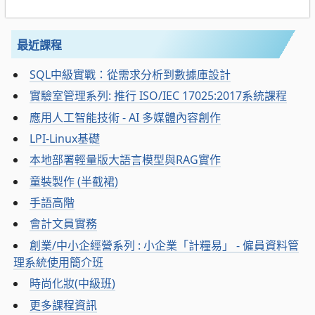
最近課程
SQL中級實戰：從需求分析到數據庫設計
實驗室管理系列: 推行 ISO/IEC 17025:2017系統課程
應用人工智能技術 - AI 多媒體內容創作
LPI-Linux基礎
本地部署輕量版大語言模型與RAG實作
童裝製作 (半截裙)
手語高階
會計文員實務
創業/中小企經營系列 : 小企業「計糧易」 - 僱員資料管
理系統使用簡介班
時尚化妝(中級班)
更多課程資訊