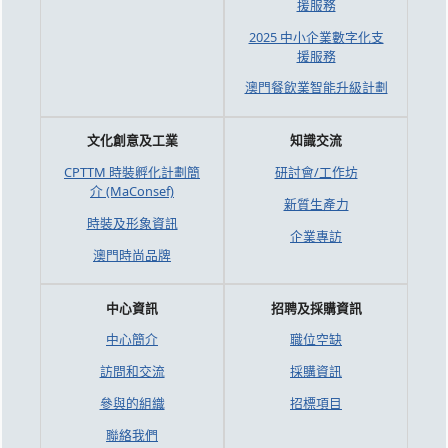
援服務
2025 中小企業數字化支
援服務
澳門餐飲業智能升級計劃
文化創意及工業
知識交流
CPTTM 時裝孵化計劃簡
研討會/工作坊
介 (MaConsef)
新質生產力
時裝及形象資訊
企業專訪
澳門時尚品牌
中心資訊
招聘及採購資訊
中心簡介
職位空缺
訪問和交流
採購資訊
參與的組織
招標項目
聯絡我們