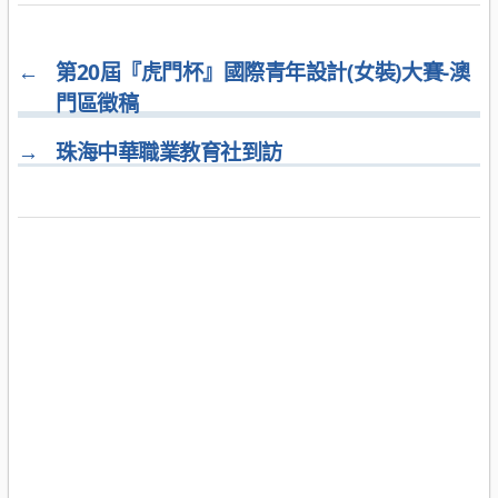
←
第20屆『虎門杯』國際青年設計(女裝)大賽-澳
門區徵稿
→
珠海中華職業教育社到訪