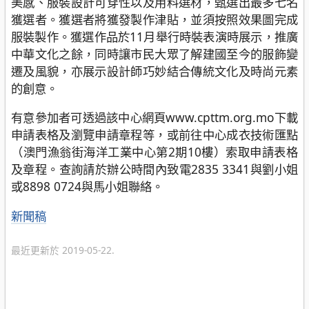
美感、服裝設計可穿性以及用料選材，甄選出最多七名
獲選者。獲選者將獲發製作津貼，並須按照效果圖完成
服裝製作。獲選作品於11月舉行時裝表演時展示，推廣
中華文化之餘，同時讓市民大眾了解建國至今的服飾變
遷及風貌，亦展示設計師巧妙結合傳統文化及時尚元素
的創意。
有意參加者可透過該中心網頁www.cpttm.org.mo下載
申請表格及瀏覽申請章程等，或前往中心成衣技術匯點
（澳門漁翁街海洋工業中心第2期10樓）索取申請表格
及章程。查詢請於辦公時間內致電2835 3341與劉小姐
或8898 0724與馬小姐聯絡。
分
新聞稿
類
最近更新於 2019-05-22.