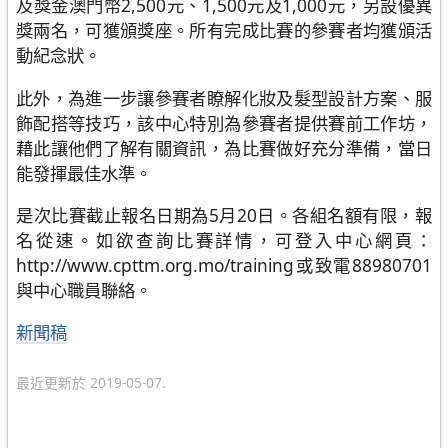
及獎金澳門幣2,500元、1,500元及1,000元，另設優異
獎兩名，可獲頒獎座。所有完成比賽的參賽者均獲頒活
動紀念狀。
此外，為進一步讓參賽者瞭解化妝及髮型設計方案、服
飾配搭等技巧，該中心特別為參賽者提供賽前工作坊，
藉此讓他們了解有關資訊，為比賽做好充分準備，當日
能發揮最佳水準。
是次比賽截止報名日期為5月20日。各組名額有限，報
名從速。如欲查詢比賽詳情，可登入中心網頁：
http://www.cpttm.org.mo/training或致電88980701
與中心職員聯絡。
分
新聞稿
類
最近更新於 2019-05-07.