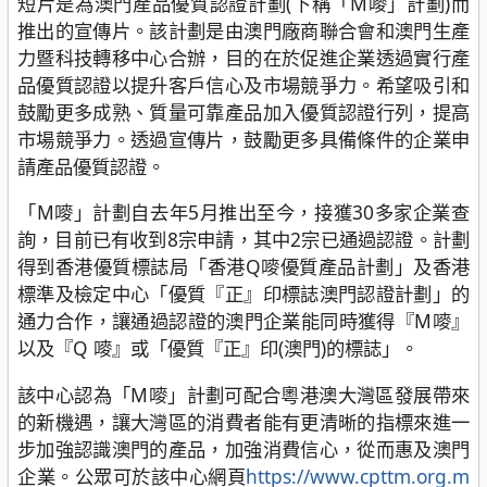
短片是為澳門產品優質認證計劃(下稱「M嘜」計劃)而
推出的宣傳片。該計劃是由澳門廠商聯合會和澳門生產
力暨科技轉移中心合辦，目的在於促進企業透過實行產
品優質認證以提升客戶信心及市場競爭力。希望吸引和
鼓勵更多成熟、質量可靠產品加入優質認證行列，提高
市場競爭力。透過宣傳片，鼓勵更多具備條件的企業申
請產品優質認證。
「M嘜」計劃自去年5月推出至今，接獲30多家企業查
詢，目前已有收到8宗申請，其中2宗已通過認證。計劃
得到香港優質標誌局「香港Q嘜優質產品計劃」及香港
標準及檢定中心「優質『正』印標誌澳門認證計劃」的
通力合作，讓通過認證的澳門企業能同時獲得『M嘜』
以及『Q 嘜』或「優質『正』印(澳門)的標誌」。
該中心認為「M嘜」計劃可配合粵港澳大灣區發展帶來
的新機遇，讓大灣區的消費者能有更清晰的指標來進一
步加強認識澳門的產品，加強消費信心，從而惠及澳門
企業。公眾可於該中心網頁
https://www.cpttm.org.m