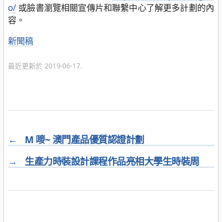
o/
或臉書瀏覽相關宣傳片和聯繫中心了解更多計劃的內
容。
分
新聞稿
類
最近更新於 2019-06-17.
←
M 嘜~ 澳門產品優質認證計劃
→
生產力時裝設計課程作品亮相大學生時裝周