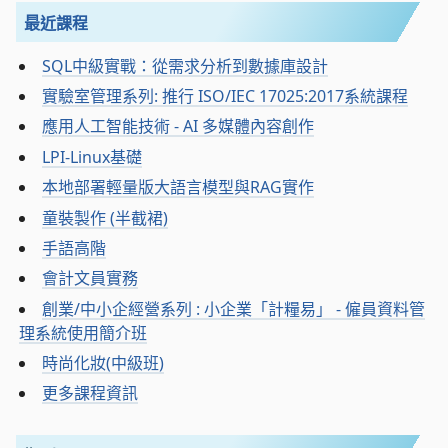
最近課程
SQL中級實戰：從需求分析到數據庫設計
實驗室管理系列: 推行 ISO/IEC 17025:2017系統課程
應用人工智能技術 - AI 多媒體內容創作
LPI-Linux基礎
本地部署輕量版大語言模型與RAG實作
童裝製作 (半截裙)
手語高階
會計文員實務
創業/中小企經營系列 : 小企業「計糧易」 - 僱員資料管
理系統使用簡介班
時尚化妝(中級班)
更多課程資訊