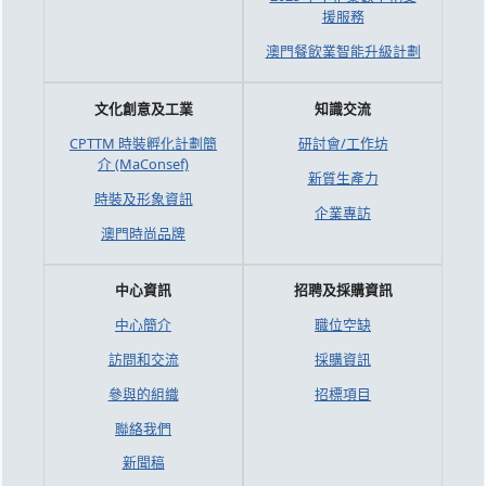
援服務
澳門餐飲業智能升級計劃
文化創意及工業
知識交流
CPTTM 時裝孵化計劃簡
研討會/工作坊
介 (MaConsef)
新質生產力
時裝及形象資訊
企業專訪
澳門時尚品牌
中心資訊
招聘及採購資訊
中心簡介
職位空缺
訪問和交流
採購資訊
參與的組織
招標項目
聯絡我們
新聞稿