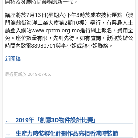
開拓及發展時尚業務的新一代。
講座將於7月13日(星期六)下午3時於成衣技術匯點（澳
門漁翁街海洋工業大廈第2期10樓）舉行，有興趣人士
請登入網站www.cpttm.org.mo進行網上報名，費用全
免。座位數量有限，先到先得。如有查詢，歡迎於辦公
時間內致電88980701與李小姐或龍小姐聯絡。
分
新聞稿
類
最近更新於 2019-07-05.
←
2019年「創意3D物件設計比賽」
→
生產力時裝孵化計劃作品亮相香港時裝節