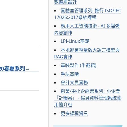
數據庫設計
實驗室管理系列: 推行 ISO/IEC
17025:2017系統課程
應用人工智能技術 - AI 多媒體
內容創作
LPI-Linux基礎
本地部署輕量版大語言模型與
RAG實作
童裝製作 (半截裙)
2020春夏系列
→
手語高階
會計文員實務
創業/中小企經營系列 : 小企業
「計糧易」 - 僱員資料管理系統使
用簡介班
更多課程資訊