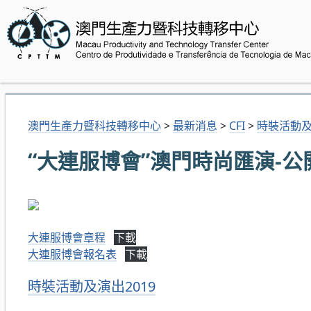
澳門生產力暨科技轉移中心
>
最新消息
>
CFI
>
時裝活動及
“大連服博會”澳門時尚匯演-公
大連服博會章程
下載
大連服博會報名表
下載
分
時裝活動及演出2019
類