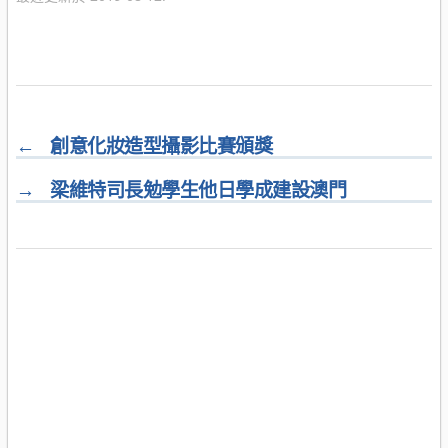
←
創意化妝造型攝影比賽頒獎
→
梁維特司長勉學生他日學成建設澳門