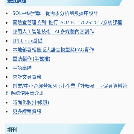
最近課程
SQL中級實戰：從需求分析到數據庫設計
實驗室管理系列: 推行 ISO/IEC 17025:2017系統課程
應用人工智能技術 - AI 多媒體內容創作
LPI-Linux基礎
本地部署輕量版大語言模型與RAG實作
童裝製作 (半截裙)
手語高階
會計文員實務
創業/中小企經營系列 : 小企業「計糧易」 - 僱員資料管
理系統使用簡介班
時尚化妝(中級班)
更多課程資訊
期刊