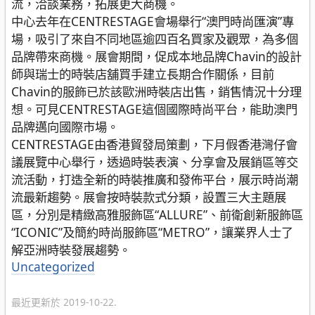
流，洽談業務，拓展更大商機。
中心去年在CENTRESTAGE會場舉行“澳門時尚匯演”專
場，吸引了來自不同地區逾四百名買家及觀眾，為多個
品牌帶來商機。展會期間，促成本地品牌Chavin的設計
師與瑞士的時裝店舖買手建立長期合作關係，目前
Chavin的服飾已於該歐洲時裝店出售，銷售情況十分理
想。可見CENTRESTAGE這個國際時尚平台，能助澳門
品牌邁向國際市場。
CENTRESTAGE由香港貿發局策劃，下月假香港灣仔會
議展覽中心舉行，透過時裝表演、分享會及展銷區等交
流活動，打造全新的時裝推廣和發佈平台，展示時尚潮
流最新趨勢。展會按時裝款式分類，設置三大主題展
區，分別是精緻高雅服飾區“ALLURE”、前衛創新服飾區
“ICONIC”及簡約時尚服飾區“METRO”，讓業界人士了
解亞洲時裝發展趨勢。
分
Uncategorized
類
最近更新於 2019-10-22.