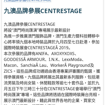
九澳品牌參展CENTRESTAGE
九澳品牌參展CENTRESTAGE
將設“澳門時尚匯演”專場展示最新設計
為進一步推廣澳門服飾品牌，澳門生產力暨科技轉移中
心將率領九個本地時裝品牌於九月四至七日赴港，參加
國際時裝展會CENTRESTAGEÂ 2019。
本次參展的品牌有ANIFA、AXOXYXOXS、
GODDESSÂ ARMOUR、I.N.K、LexxModa、
Macon、SanchiaÂ Lau、WorkerÂ Playground及
ZICS。這些品牌成功通過由香港專業評審團的甄選，獲
得參展資格。九個品牌將展出其最新系列服飾，包括潮
流男裝及時尚女裝、休閒鞋款等逾七十套作品，並於九
月五日下午三時三十分在CENTRESTAGE會場舉行“澳門
時尚匯演”專場。這些品牌將透過在國際時裝舞台亮相，
展示澳門最新設計，藉此與世界各地的企業、買家交