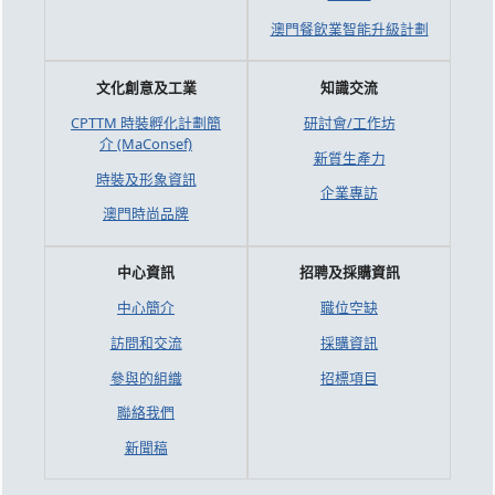
澳門餐飲業智能升級計劃
文化創意及工業
知識交流
CPTTM 時裝孵化計劃簡
研討會/工作坊
介 (MaConsef)
新質生產力
時裝及形象資訊
企業專訪
澳門時尚品牌
中心資訊
招聘及採購資訊
中心簡介
職位空缺
訪問和交流
採購資訊
參與的組織
招標項目
聯絡我們
新聞稿