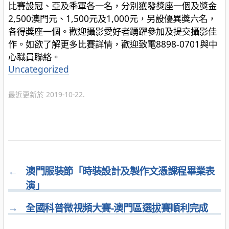
比賽設冠、亞及季軍各一名，分別獲發獎座一個及獎金
2,500澳門元、1,500元及1,000元，另設優異獎六名，
各得獎座一個。歡迎攝影愛好者踴躍參加及提交攝影佳
作。如欲了解更多比賽詳情，歡迎致電8898-0701與中
心職員聯絡。
分
Uncategorized
類
最近更新於 2019-10-22.
←
澳門服裝節「時裝設計及製作文憑課程畢業表
演」
→
全國科普微視頻大賽-澳門區選拔賽順利完成