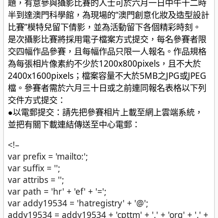
題，有意參與攝影比賽的人士可於六月一日中午十二時
半到達澳門科學館，為現場的“澳門創意化妝及造型設計
比賽”模特兒留下倩影，並為活動留下各個精彩時刻。
是次攝影比賽將採用電子檔案方式提交，每名參賽者限
交四幅作品參賽，且每幅作品只限一人報名。作品規格
為每張相片像素約不少於1200x800pixels，且不大於
2400x1600pixels；檔案容量不大於5MB之JPG或JPEG
檔。參賽者需於六月三十日或之前連同報名表格以下列
交件方式提交：
●以電郵提交：請先把參賽相片上載至網上雲端系統，
並把有關下載連結傳送至中心電郵：
<!–
var prefix = 'mailto:';
var suffix = '';
var attribs = '';
var path = 'hr' + 'ef' + '=';
var addy19534 = 'hatregistry' + '@';
addy19534 = addy19534 + 'cpttm' + '.' + 'org' + '.' +