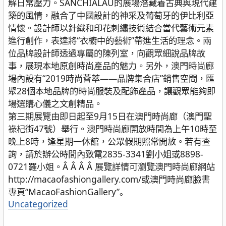
解日常壓力。SANCHIALAU的展場潛藏着古典與現代建
築的風情，融合了中國設計的神采及葡萄牙的伊比利亞
情懷。設計師以針織和印花刺繡技術結合當代藝術元素
進行創作，表達將“衣櫥中的藝術”帶進生活的理念。兩
位品牌設計師透過專屬的陳列室，向觀眾細說品牌故
事，展現本地原創時尚產品的魅力。另外，澳門時尚廊
場內設有“2019時尚薈萃——品牌集合店”銷售空間，匯
聚28個本地品牌的時尚服裝及配飾產品，讓觀眾能夠即
場選購心儀之文創精品。
第三期展覽由即日起至9月15日在澳門時尚廊（澳門聖
祿杞街47號）舉行。澳門時尚廊開放時間為上午10時至
晚上8時，逢星期一休館，公眾假期照常開放。若有查
詢，請於辦公時間內致電2835-3341劉小姐或8898-
0721羅小姐。Â Â Â Â 展覽詳情可瀏覽澳門時尚廊網站
http://macaofashiongallery.com/或澳門時尚廊臉書
專頁“MacaoFashionGallery”。
分
Uncategorized
類