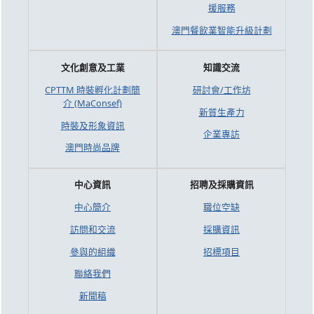
援服務
澳門餐飲業智能升級計劃
文化創意及工業
知識交流
CPTTM 時裝孵化計劃簡
研討會/工作坊
介 (MaConsef)
新質生產力
時裝及形象資訊
企業專訪
澳門時尚品牌
中心資訊
招聘及採購資訊
中心簡介
職位空缺
訪問和交流
採購資訊
參與的組織
招標項目
聯絡我們
新聞稿