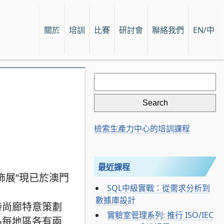
關於
培訓
比賽
研討會
聯絡我們
EN/中
Search
for:
檢索生產力中心的培訓課程
最近課程
飾展”現已於澳門
SQL中級實戰：從需求分析到
數據庫設計
時尚廊特意策劃
實驗室管理系列: 推行 ISO/IEC
品每地區各有兩