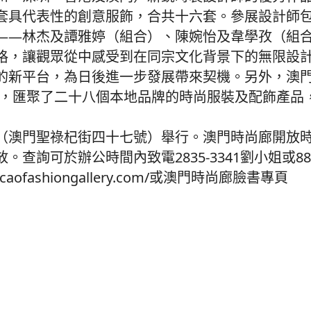
套具代表性的創意服飾，合共十六套。參展設計師
——林杰及譚雅婷（組合）、陳婉怡及韋學孜（組
格，讓觀眾從中感受到在同宗文化背景下的無限設
的新平台，為日後進一步發展帶來契機。另外，澳
間，匯聚了二十八個本地品牌的時尚服裝及配飾產品
（澳門聖祿杞街四十七號）舉行。澳門時尚廊開放
可於辦公時間內致電2835-3341劉小姐或8898
fashiongallery.com/或澳門時尚廊臉書專頁