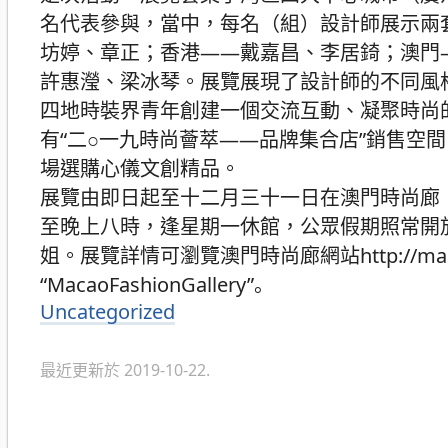
名代表參與，當中，每名（組）設計師展示兩
坊婷、章正；香港——戴嘉昌、李居錡；澳門
許惠瀅、梁冰琴。展覽展現了設計師的不同風
四地時裝界青年創建一個交流互動、凝聚時尚
有“二○一九時尚薈萃——品牌集合店”銷售空
場選購心儀文創精品。
展覽由即日起至十二月三十一日在澳門時尚廊
至晚上八時，逢星期一休館，公眾假期照常開放。查詢
姐。展覽詳情可瀏覽澳門時尚廊網站http://macao
“MacaoFashionGallery”。
Uncategorized
分
類
最近更新於 2019-10-22.