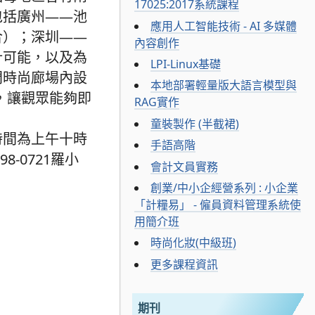
17025:2017系統課程
包括廣州——池
應用人工智能技術 - AI 多媒體
合）；深圳——
內容創作
計可能，以及為
LPI-Linux基礎
門時尚廊場內設
本地部署輕量版大語言模型與
，讓觀眾能夠即
RAG實作
童裝製作 (半截裙)
時間為上午十時
手語高階
-0721羅小
會計文員實務
創業/中小企經營系列 : 小企業
「計糧易」 - 僱員資料管理系統使
用簡介班
時尚化妝(中級班)
更多課程資訊
期刊