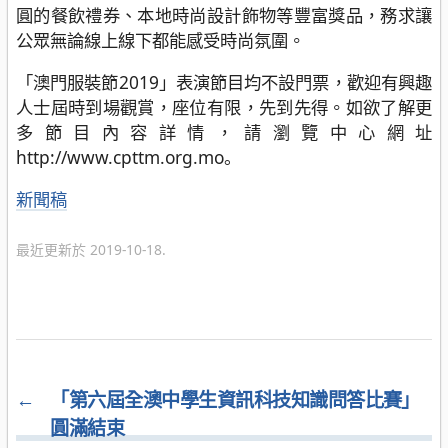
圓的餐飲禮券、本地時尚設計飾物等豐富獎品，務求讓
公眾無論線上線下都能感受時尚氛圍。
「澳門服裝節2019」表演節目均不設門票，歡迎有興趣
人士屆時到場觀賞，座位有限，先到先得。如欲了解更
多節目內容詳情，請瀏覽中心網址
http://www.cpttm.org.mo。
分
新聞稿
類
最近更新於 2019-10-18.
←
「第六屆全澳中學生資訊科技知識問答比賽」
圓滿結束