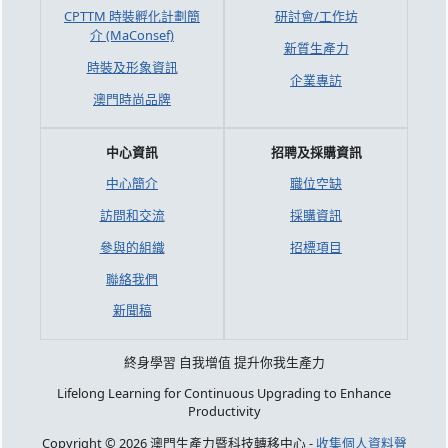
CPTTM 時裝孵化計劃簡
研討會/工作坊
介 (MaConsef)
新質生產力
時裝及形象資訊
企業專訪
澳門時尚品牌
中心資訊
招聘及採購資訊
中心簡介
職位空缺
訪問和交流
採購資訊
參與的組織
招標項目
聯絡我們
新聞稿
終身學習 自我增值 提升你我生產力
Lifelong Learning for Continuous Upgrading to Enhance
Productivity
Copyright © 2026 澳門生產力暨科技轉移中心 -
收集個人資料聲