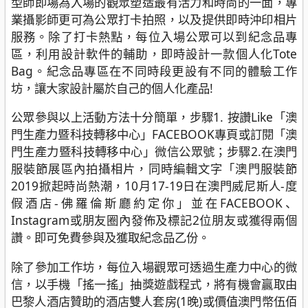
型師即場為入場的觀眾塑造最有活力和時尚的一面，專
業攝影師更可為公眾打卡拍照，以及提供即時沖印相片
服務。除了打卡熱點，每位入場公眾可以到紀念品專
區，利用設計軟件的輔助，即時設計一款個人化Tote
Bag。紀念品專區在不同時段更設有不同的體驗工作
坊，讓大家設計屬於自己的個人化產品!
公眾參與以上活動方法十分簡單，步驟1. 按讚Like「澳
門生產力暨科技轉移中心」FACEBOOK專頁或訂閱「澳
門生產力暨科技轉移中心」微信公眾號；步驟2.在澳門
服裝節展區內拍攝相片，同時編輯文字「澳門服裝節
2019掀起時尚熱潮，10月17-19日在澳門威尼斯人-度
假酒店-佛羅倫斯廳約定你」並在FACEBOOK、
Instagram或朋友圈內發佈及標記2位朋友或獲得兩個
讚。即可免費參與及獲取紀念品乙份。
除了參加工作坊，每位入場觀眾可透過生產力中心的微
信，以手機「搖一搖」抽獎遊戲程式，將有機會贏取由
巴黎人酒店贊助的酒店雙人套房(1晚)或價值澳門幣伍佰