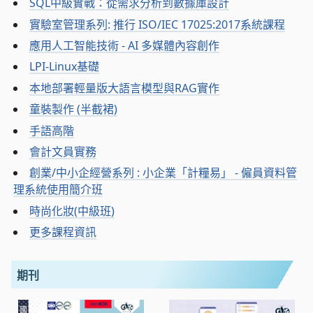
SQL中級實戰：從需求分析到數據庫設計
實驗室管理系列: 推行 ISO/IEC 17025:2017系統課程
應用人工智能技術 - AI 多媒體內容創作
LPI-Linux基礎
本地部署輕量版大語言模型與RAG實作
童裝製作 (半截裙)
手語高階
會計文員實務
創業/中小企經營系列 : 小企業「計糧易」 - 僱員資料管
理系統使用簡介班
時尚化妝(中級班)
更多課程資訊
期刊