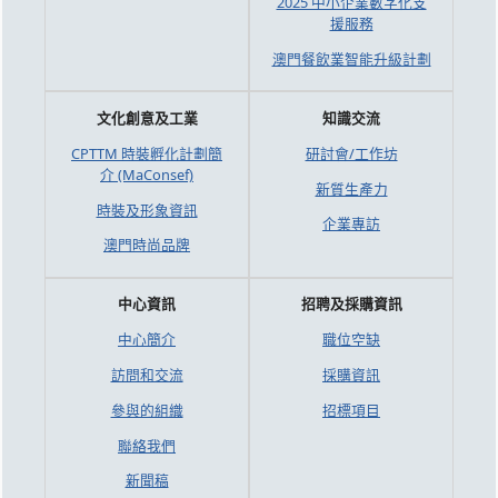
2025 中小企業數字化支
援服務
澳門餐飲業智能升級計劃
文化創意及工業
知識交流
CPTTM 時裝孵化計劃簡
研討會/工作坊
介 (MaConsef)
新質生產力
時裝及形象資訊
企業專訪
澳門時尚品牌
中心資訊
招聘及採購資訊
中心簡介
職位空缺
訪問和交流
採購資訊
參與的組織
招標項目
聯絡我們
新聞稿