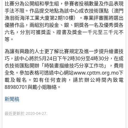
比賽分為公開組和學生組，參賽者投稿數量及作品表現
手法不限。作品提交地點為該中心成衣技術匯點（澳門
漁翁街海洋工業大廈第2期10樓）。專業評審團將選出
優勝作品，兩組別均設金、銀、銅獎各一名及優秀獎各
六名，分別可獲獎盃、證書及獎金一千元至三千元不
等。
為讓有興趣的人士更了解比賽規定及進一步提升繪畫技
巧，該中心將於5月24日下午2時30分至4時30分，在成
衣技術匯點開辦「時裝畫描繪技巧分享工作坊」，費用
全免。參加表格可透過中心網站www.cpttm.org.mo下
載及報名。如有任何查詢，請於辦公時間內致電
88980701與戴小姐聯絡。
分
新聞稿
類
最近更新於 2020-04-27.