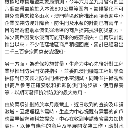
根據地球物理暨氣象局預測，今年六月至九月會有四至
六個熱帶氣旋進入本澳800公里範圍內。氣候變化不可
避免會帶來較多雨水。澳門特區政府推出兩項資助中小
企業安裝防浸升降台、防洪門及水泵的計劃已有兩年，
目的是為協助本澳低窪地區的商戶提高抗洪防災能力，
減少商戶因受水浸而可能帶來的經濟損失。自兩項計劃
推出以來，不少低窪地區商戶積極回應，累計已經發出
二千三百多宗同意安裝通知。
另一方面，為確保設施質量，生產力中心先後針對工程
業界推出防洪門安裝指引、並委託澳門機電工程師學會
抽樣對已安裝之防洪門進行水密測試，同時並拍攝視頻
供商戶參考正確安裝和拆卸防洪門的步驟、使用保養
等，以期可發揮抗洪防災的最大效用。
由於兩項計劃將於本月底截止，近日收到的查詢及申請
激增。因處理程序需時，生產力中心提醒有需要的商戶
應盡早備齊資料並提交。中心在收到申請後會盡力加快
處理，以便有條件的商戶及早展開安裝工作，應對水