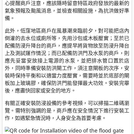
心提醒商戶注意，應該隨時留意特區政府發放的最新的
氣象預報及颱風消息，並檢查相關設施，為抗洪做好準
備。
此外，低窪地區商戶在風暴潮來臨前夕，對可能把店內
倒灌的去水位或廁所等，先用沙包或木板壓實；至於已
配備防浸升降台的商戶，應提早將貨物放至防浸升降台
上及測試運作情況；而已配備防洪門及水泵的商戶，則
應先妥當安放接上電源的水泵，並把排水管口置於店
外，同時準備安裝防洪閘工作，須注意閘板的次序，安
裝時保持平衡和以適當力度壓實，需要時並於底部的閘
板加上玻璃膠，確保防洪門能發揮最大功效。安裝完畢
後，應盡快回家或安全的地方。
有關正確安裝防浸設備的參考視頻，可以掃描二維碼瀏
覽。需特別強調的是，商戶應在安全情況下進行安裝工
作，如遇緊急情況時，人身安全為首要考慮。