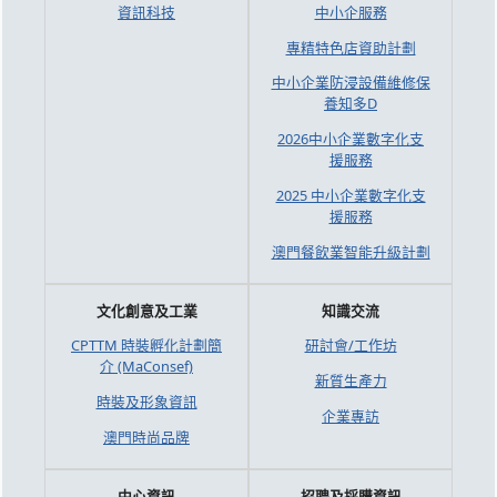
資訊科技
中小企服務
專精特色店資助計劃
中小企業防浸設備維修保
養知多D
2026中小企業數字化支
援服務
2025 中小企業數字化支
援服務
澳門餐飲業智能升級計劃
文化創意及工業
知識交流
CPTTM 時裝孵化計劃簡
研討會/工作坊
介 (MaConsef)
新質生產力
時裝及形象資訊
企業專訪
澳門時尚品牌
中心資訊
招聘及採購資訊