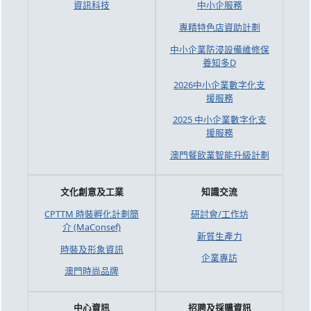
資訊科技
中小企服務
專精特色店資助計劃
中小企業防浸設備維修保
養知多D
2026中小企業數字化支
援服務
2025 中小企業數字化支
援服務
澳門餐飲業智能升級計劃
文化創意及工業
知識交流
CPTTM 時裝孵化計劃簡
研討會/工作坊
介 (MaConsef)
新質生產力
時裝及形象資訊
企業專訪
澳門時尚品牌
中心資訊
招聘及採購資訊