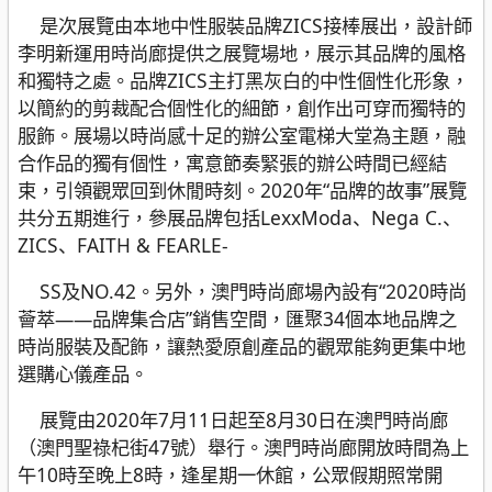
是次展覽由本地中性服裝品牌ZICS接棒展出，設計師
李明新運用時尚廊提供之展覽場地，展示其品牌的風格
和獨特之處。品牌ZICS主打黑灰白的中性個性化形象，
以簡約的剪裁配合個性化的細節，創作出可穿而獨特的
服飾。展場以時尚感十足的辦公室電梯大堂為主題，融
合作品的獨有個性，寓意節奏緊張的辦公時間已經結
束，引領觀眾回到休閒時刻。2020年“品牌的故事”展覽
共分五期進行，參展品牌包括LexxModa、Nega C.、
ZICS、FAITH & FEARLE-
SS及NO.42。另外，澳門時尚廊場內設有“2020時尚
薈萃——品牌集合店”銷售空間，匯聚34個本地品牌之
時尚服裝及配飾，讓熱愛原創產品的觀眾能夠更集中地
選購心儀產品。
展覽由2020年7月11日起至8月30日在澳門時尚廊
（澳門聖祿杞街47號）舉行。澳門時尚廊開放時間為上
午10時至晚上8時，逢星期一休館，公眾假期照常開