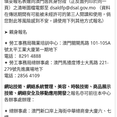
填妥報名表連同澳門居民身份證（正反面列印於同一
頁）之清晰圖檔電郵至 dsaldfp@dsal.gov.mo （資料
在傳送期間有可能被未經許可的第三人閱讀和使用，倘
您對此等風險感到不安，請使用下列其他方式報名）
➤ 親身報名
✦ 勞工事務局職業培訓中心：澳門關閘馬路 101-105A
號太平工業大廈第一期地下
電話： 8291 4888
✦ 勞工事務局總辦事處：澳門馬揸度博士大馬路 221-
279號先進廣場地下
電話：2856 4109
網站技術、網絡系統管理、美容、時裝技術、商品展示
技術、網絡安全及移動應用開發
之報名亦可前往本中心
各辦事處辦理：
✦ 總辦事處：澳門新口岸上海街中華總商會大廈六、七