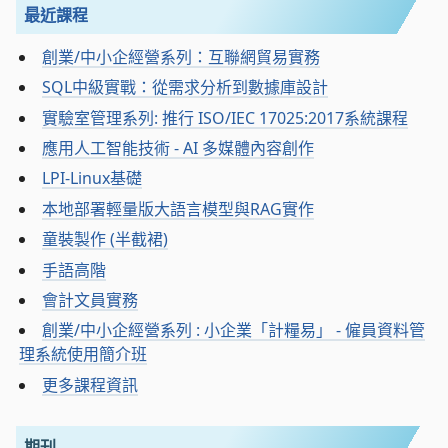
最近課程
創業/中小企經營系列：互聯網貿易實務
SQL中級實戰：從需求分析到數據庫設計
實驗室管理系列: 推行 ISO/IEC 17025:2017系統課程
應用人工智能技術 - AI 多媒體內容創作
LPI-Linux基礎
本地部署輕量版大語言模型與RAG實作
童裝製作 (半截裙)
手語高階
會計文員實務
創業/中小企經營系列 : 小企業「計糧易」 - 僱員資料管
理系統使用簡介班
更多課程資訊
期刊