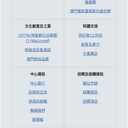
援服務
澳門餐飲業智能升級計劃
文化創意及工業
知識交流
CPTTM 時裝孵化計劃簡
研討會/工作坊
介 (MaConsef)
新質生產力
時裝及形象資訊
企業專訪
澳門時尚品牌
中心資訊
招聘及採購資訊
中心簡介
職位空缺
訪問和交流
採購資訊
參與的組織
招標項目
聯絡我們
新聞稿