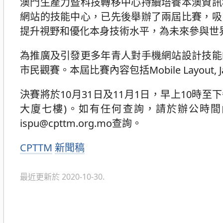
澳門生產力暨科技轉移中心持續培養本澳資訊
網站的技能中心，已先後舉辦了兩屆比賽，吸
提升視野和優化本身技術水平，為未來參與世
為推廣及引發更多年青人對手機網站設計技能
市民觀賽。本屆比賽內容包括Mobile Layout, JavaSc
決賽將於10月31日及11月1日，早上10時
大廈七樓)。如有任何查詢，請於辦公時間內致電
ispu@cpttm.org.mo查詢。
分
CPTTM
新聞稿
類
最近更新於 2020-10-30.