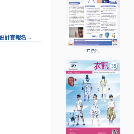
設計賽報名
→
IT 快訊