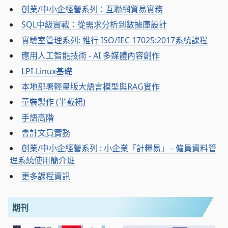
創業/中小企經營系列：互聯網貿易實務
SQL中級實戰：從需求分析到數據庫設計
實驗室管理系列: 推行 ISO/IEC 17025:2017系統課程
應用人工智能技術 - AI 多媒體內容創作
LPI-Linux基礎
本地部署輕量版大語言模型與RAG實作
童裝製作 (半截裙)
手語高階
會計文員實務
創業/中小企經營系列 : 小企業「計糧易」 - 僱員資料管
理系統使用簡介班
更多課程資訊
期刊