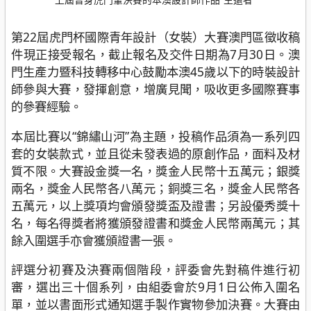
第22屆虎門杯國際青年設計（女裝）大賽澳門區徵收稿
件現正接受報名，截止報名及交件日期為7月30日。澳
門生產力暨科技轉移中心鼓勵本澳45歲以下的時裝設計
師參與大賽，發揮創意，增廣見聞，吸收更多國際賽事
的參賽經驗。
本屆比賽以“錦繡山河”為主題，投稿作品須為一系列四
套的女裝款式，並且從未發表過的原創作品，面料及材
質不限。大賽設金獎一名，獎金人民幣十五萬元；銀獎
兩名，獎金人民幣各八萬元；銅獎三名，獎金人民幣各
五萬元，以上獎項均會頒發獎盃及證書；另設優秀獎十
名，每名得獎者將獲頒發證書和獎金人民幣兩萬元；其
餘入圍選手亦會獲頒證書一張。
評選分初賽及決賽兩個階段，評委會先對稿件進行初
審，選出三十個系列，由組委會於9月1日公佈入圍名
單，並以書面形式通知選手製作實物參加決賽。大賽由