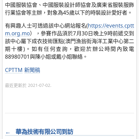
中國服裝協會、中國服裝設計師協會及廣東省服裝服飾
行業協會等主辦，對象為45歲以下的時裝設計愛好者。
有興趣人士可透過該中心網站報名(
https://events.cptt
m.org.mo
），參賽作品須於7月30日晚上9時前遞交到
該中心屬下成衣技術匯點(澳門漁翁街海洋工業中心第二
期十樓)。如有任何查詢，歡迎於辦公時間內致電
88980701與陳小姐或戴小姐聯絡。
分
CPTTM
新聞稿
類
最近更新於 2021-07-02.
←
華為技術有限公司到訪