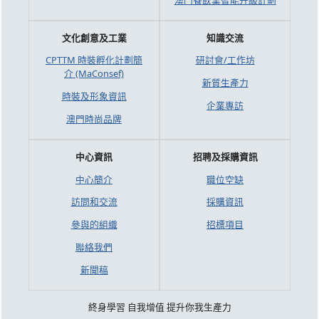
文化創意及工業
知識交流
CPTTM 時裝孵化計劃簡
研討會/工作坊
介 (MaConsef)
新質生產力
時裝及形象資訊
企業專訪
澳門時尚品牌
中心資訊
招聘及採購資訊
中心簡介
職位空缺
訪問和交流
採購資訊
參與的組織
招標項目
聯絡我們
新聞稿
終身學習 自我增值 提升你我生產力