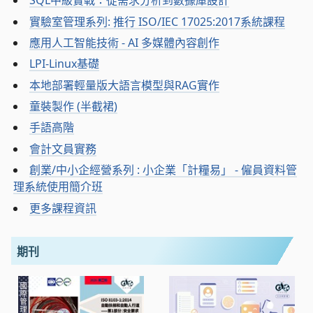
SQL中級實戰：從需求分析到數據庫設計
實驗室管理系列: 推行 ISO/IEC 17025:2017系統課程
應用人工智能技術 - AI 多媒體內容創作
LPI-Linux基礎
本地部署輕量版大語言模型與RAG實作
童裝製作 (半截裙)
手語高階
會計文員實務
創業/中小企經營系列 : 小企業「計糧易」 - 僱員資料管
理系統使用簡介班
更多課程資訊
期刊