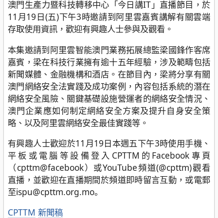
澳門生產力暨科技轉移中心「今日講IT」直播節目，於
11月19日(五)下午3時邀請到阿里雲嘉賓講解有關雲端
存取使用資訊，歡迎有興趣人士參與及觀看。
本集邀請到阿里雲智能澳門業務拓展總監梁國鋒作客席
嘉賓，梁在科技行業擁有逾十五年經驗，涉及範疇包括
新聞媒體、金融機構和酒店。在節目內，梁將分享有關
澳門網絡安全法實踐及成功案例，內容包括系統的潛在
網絡安全風險、關鍵基礎設施營運者的網絡安全情況、
澳門企業應如何制定網絡安全方案及提升自身安全策
略、以及阿里雲網絡安全最佳實踐等。
有興趣人士歡迎於11月19日本週五下午3時使用手機、
平板或電腦等設備登入CPTTM的Facebook專頁
（cpttm@facebook）或YouTube頻道(@cpttm)觀看
直播，並歡迎在直播期間於頻道即時留言互動，或電郵
至ispu@cpttm.org.mo。
分
CPTTM
新聞稿