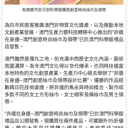
有興趣市民可到科學館購買創意時尚絲巾及領帶
為向市民遊客推廣澳門非物質文化遺產，以及推動本地
文創產業發展，澳門生產力暨科技轉移中心推出的“非遺
在身邊─澳門創意時尚絲巾及領帶”已於澳門科學館禮品
店發售。
澳門雖然是彈丸之地，但充滿中西歷史文化內涵，藝術
氛圍濃厚。為令澳門文化得以世代傳承，也同時扶植富
本地特色的文化創意產業，生產力中心過去舉辦了“非遺
在身邊─澳門創意絲巾及領帶設計比賽”，優勝的作品經
數碼印花技術處理，將非遺的雋永與時尚糅合，製作成
多款不同的女士方形絲巾、女士細窄長條絲巾及男士領
帶。
“非遺在身邊─澳門創意時尚絲巾及領帶”已於澳門科學館
禮品店公開發售，現購買任兩件產品，可獲額外95折優
惠，歡迎大家前往選購心儀商品，查詢電話2888