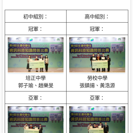
初中組別：
高中組別：
冠軍：
冠軍：
培正中學
勞校中學
郭子瑜、趙樂旻
張鎮揚、黃浩源
亞軍：
亞軍：