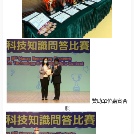
贊助單位嘉賓合
照