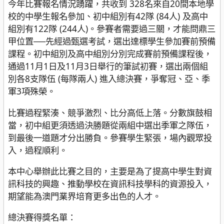
今年比賽報名情況踴躍，共收到 328名來自20間本地學
校的中學生報名參加、初中組別有42隊 (84人) 及高中
組別有122隊 (244人)。參賽者需要過三關，才能問鼎三
甲位置──先經過甄選考試，選出達標學生參加賽前預備
課程。初中組別及高中組別分別完成賽前預備課程後，
通過11月1日及11月3日舉行的筆試初賽，選出兩個組
別各8支隊伍 (每隊兩人) 進入總決賽，爭奪冠、亞、季
軍3項殊榮。
比賽過程緊湊、競爭激烈、比分高低上落。分數旗鼓相
當，初中組更須透過決勝題從兩組中選出季軍之隊伍，
到最後一道題才分出勝負。參賽學生緊張，場內觀眾投
入，過程順利。
本中心舉辦此比賽之目的，主要是為了提高中學生對資
訊科技的興趣、推動學校在資訊科技學科的資源投入，
期望能為澳門業界培育更多出色的人才。
總決賽得獎名單：