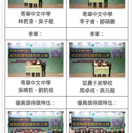
粵華中文中學
粵華中文中學
林君濠、吳子龍
李子睿、鄒碩鵬
季軍：
季軍：
粵華中文中學
菜農子弟學校
吳曉哲、劉鈞易
周卓成、高元龍
優異獎得獎隊伍：
優異獎得獎隊伍：