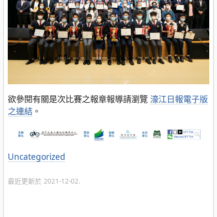
欲參閱有關是次比賽之報章報導請瀏覽
濠江日報電子版
之連結
。
分
Uncategorized
類
最近更新於 2021-12-02.