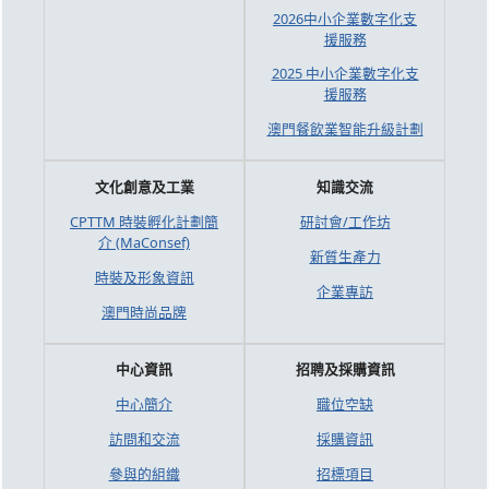
2026中小企業數字化支
援服務
2025 中小企業數字化支
援服務
澳門餐飲業智能升級計劃
文化創意及工業
知識交流
CPTTM 時裝孵化計劃簡
研討會/工作坊
介 (MaConsef)
新質生產力
時裝及形象資訊
企業專訪
澳門時尚品牌
中心資訊
招聘及採購資訊
中心簡介
職位空缺
訪問和交流
採購資訊
參與的組織
招標項目