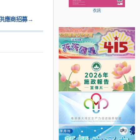
衣訊
”供應商招募
→