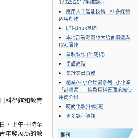
17025:2017系統課程
應用人工智能技術 - AI 多媒體
內容創作
LPI-Linux基礎
本地部署輕量版大語言模型與
RAG實作
童裝製作 (半截裙)
手語高階
會計文員實務
創業/中小企經營系列 : 小企業
「計糧易」 - 僱員資料管理系統使
用簡介班
澳門科學館和教育
時尚化妝(中級班)
更多課程資訊
日，上午十時至
及青年發展局的教
期刊