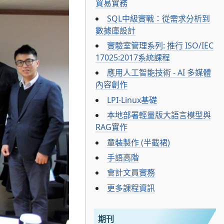
貿易實務
SQL中級實戰：從需求分析到
數據庫設計
實驗室管理系列: 推行 ISO/IEC
17025:2017系統課程
應用人工智能技術 - AI 多媒體
內容創作
LPI-Linux基礎
本地部署輕量版大語言模型與
RAG實作
童裝製作 (半截裙)
手語高階
會計文員實務
更多課程資訊
期刊