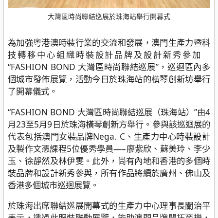
大灣區時尚聯結巡展於珠海站舉行開幕式
為加強粵港澳時裝行業的交流和發展，澳門生產力暨科
技轉移中心組織時裝設計品牌及設計新秀參加
“FASHION BOND 大灣區時尚聯結巡展”，巡迴區內多
個城市發佈展覽，活動今日於珠海站的橫琴創新坊舉行
了開幕儀式。
“FASHION BOND 大灣區時尚聯結巡展（珠海站）”由4
月23至5月9日於珠海橫琴創新方舉行。參與該巡迴展的
代表包括澳門女裝品牌Nega. C、生產力中心時裝設計
及製作文憑課程5位優秀學員—–廖紫欣、蘇美玲、李少
玉、徐靜然及林伊雯。此外，尚有內地和香港的多個時
裝品牌和設計新秀參與，所有作品將續於廣州、佛山及
香港多個城市巡迴展覽。
於珠海出席聯結巡展開幕式的生產力中心理事長關治平
表示，透過此服裝聯動展覽，能助澳門品牌開拓商機，