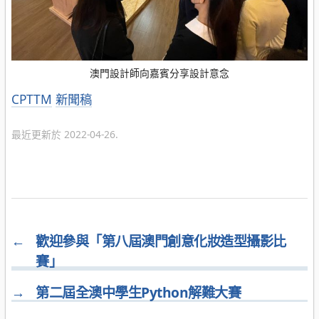
澳門設計師向嘉賓分享設計意念
分
CPTTM
新聞稿
類
最近更新於 2022-04-26.
←
歡迎參與「第八屆澳門創意化妝造型攝影比
賽」
→
第二屆全澳中學生Python解難大賽