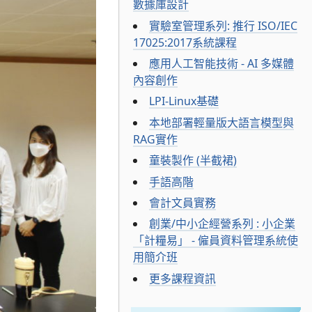
數據庫設計
實驗室管理系列: 推行 ISO/IEC
17025:2017系統課程
應用人工智能技術 - AI 多媒體
內容創作
LPI-Linux基礎
本地部署輕量版大語言模型與
RAG實作
童裝製作 (半截裙)
手語高階
會計文員實務
創業/中小企經營系列 : 小企業
「計糧易」 - 僱員資料管理系統使
用簡介班
更多課程資訊