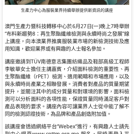
生產力中心為服裝業界持續舉辦提供新資訊的講座
澳門生產力暨科技轉移中心於6月27日(一)晚上7時舉辦
“布料新趨勢8：再生聚酯纖維檢測與永續時尚之發展”線
上講座，向本澳業界推廣服裝業市場的新檢測技術及應
用知識，歡迎業界或有興趣的人士報名參加。
講座邀請到TÜV南德意志集團紡織品及鞋部高級工程師
李敏華女士擔任主講嘉賓，介紹面料檢測的重要性、再
生聚酯纖維（rPET）檢測、適用範疇和市場應用，以及
與永續時尚產業之相聯發展。消費者對產品的質量期望
提升，並關注其中的成分質量和對環境的影響，面料檢
測可以分析面料的各項性能，保證質量同時滿足客戶對
產品表現的要求。講座內容可讓業界人士從中能了解不
同的檢測認證技術，為品牌和產品創造附加值。
該講座會透過網絡平台“Webex”進行，有興趣人士請先
到中心網頁www.cpttm.org.mo 報名，屆時再登入平