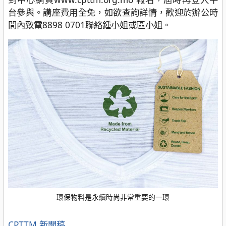
台參與。講座費用全免，如欲查詢詳情，歡迎於辦公時
間內致電8898 0701聯絡鍾小姐或區小姐。
環保物料是永續時尚非常重要的一環
分
CPTTM
新聞稿