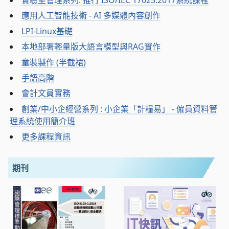
實驗室管理系列: 推行 ISO/IEC 17025:2017系統課程
應用人工智能技術 - AI 多媒體內容創作
LPI-Linux基礎
本地部署輕量版大語言模型與RAG實作
童裝製作 (半截裙)
手語高階
會計文員實務
創業/中小企經營系列 : 小企業「計糧易」 - 僱員資料管
理系統使用簡介班
更多課程資訊
期刊