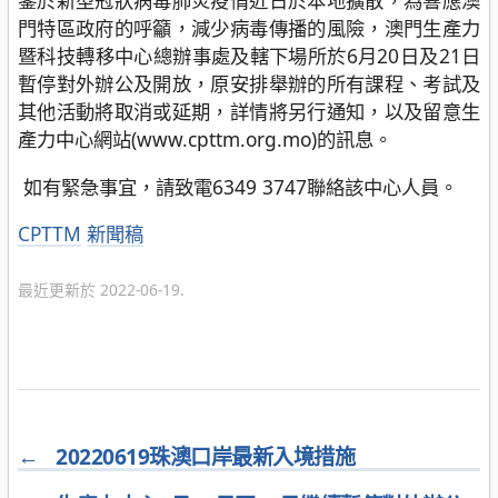
鑒於新型冠狀病毒肺炎疫情近日於本地擴散，為響應澳
門特區政府的呼籲，減少病毒傳播的風險，澳門生產力
暨科技轉移中心總辦事處及轄下場所於6月20日及21日
暫停對外辦公及開放，原安排舉辦的所有課程、考試及
其他活動將取消或延期，詳情將另行通知，以及留意生
產力中心網站(www.cpttm.org.mo)的訊息。
如有緊急事宜，請致電6349 3747聯絡該中心人員。
分
CPTTM
新聞稿
類
最近更新於 2022-06-19.
←
20220619珠澳口岸最新入境措施